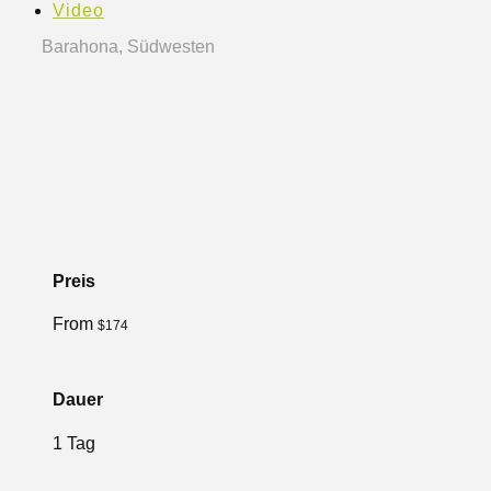
Video
Barahona, Südwesten
Preis
From
$
174
Dauer
1 Tag