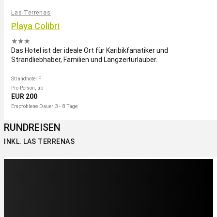
Las Terrenas
Playa Colibri
★★★
Das Hotel ist der ideale Ort für Karibikfanatiker und
Strandliebhaber, Familien und Langzeiturlauber.
Strandhotel F
Pro Person, ab
EUR 200
Empfohlene Dauer 3 - 8 Tage
RUNDREISEN
INKL. LAS TERRENAS
Mietwagenreise
Dom Rep Explorer
ab/bis Punta Cana
Mietwagenreise zu allen wichtigen Orten und