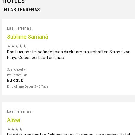
HOTELS
IN LAS TERRENAS
Las Terrenas
Sublime Samaná
★★★★★
Das Luxushotel befindet sich direkt am traumhaften Strand von
Playa Coson bei Las Terrenas.
Strandhotel F
Pro Person, ab
EUR 330
Empfohlene Dauer 3 - 8 Tage
Las Terrenas
Alisei
★★★★