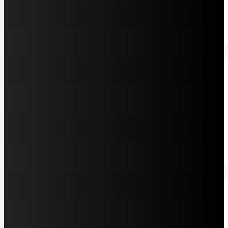
Sehenswürdigkeiten. Erleben Sie einige Geheimtipps.
Pro Person, ab
EUR 1.220
Mietwagenreise
Traumstrände Dom Rep
ab/bis Punta Cana
Mietwagenreise für Strandliebhaber. Täglicher Start, Hotels und
Reisedauer individuell wählbar
Pro Person, ab
EUR 2.150
Privatreise
Discover Hispaniola
ab/bis Santo Domingo