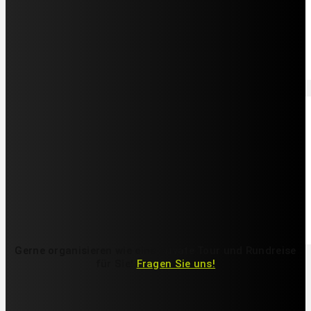
Privatreise durch zwei Länder, Deutsch. Täglicher Start möglich
und wählbare Strandtage
Pro Person, ab
EUR 3.230
Privatreise
Aktiv im Südwesten & Samana
ab/bis Santo Domingo
Individualreise in den Südwesten. Täglicher Start möglich, Hotels
und Reisedauer individuell wählbar
Pro Person, ab
EUR 1.370
Gerne organisieren wie eine private Tour und Rundreise
für Sie!
Fragen Sie uns!