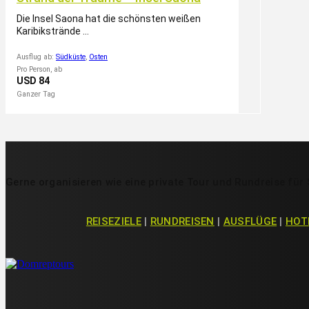
Die Insel Saona hat die schönsten weißen
Karibikstrände ...
Ausflug ab:
Südküste
,
Osten
Pro Person, ab
USD 84
Ganzer Tag
Gerne organisieren wie eine private Tour und Rundreise für 
REISEZIELE
|
RUNDREISEN
|
AUSFLÜGE
|
HOT