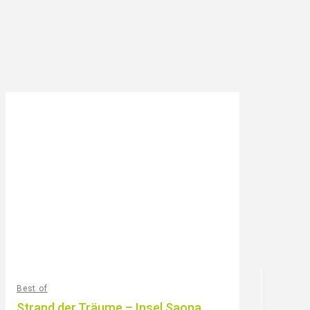
INSIGHTS
NATURAKTIVITÄT
SPECIAL INTEREST
STADTTOUR
UNIQUE EXPERIENCE
Best of
Strand der Träume – Insel Saona